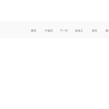
首页
产品列表
下一代产品
在线工具
资讯
联
反应器在线自动放大计算
PID控制器在线整定
在
021-57640001
技术咨询
版权所有@迪必尔生物工程（上海）有限公司 保留一切权利
沪ICP备18010052号 沪公网安备31011702005167号