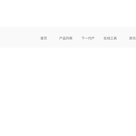
首页
产品列表
下一代产品
在线工具
资讯
反应器在线自动放大计算
PID控制器在线整定
在
021-57640001
技术咨询
版权所有@迪必尔生物工程（上海）有限公司 保留一切权利
沪ICP备18010052号 沪公网安备31011702005167号