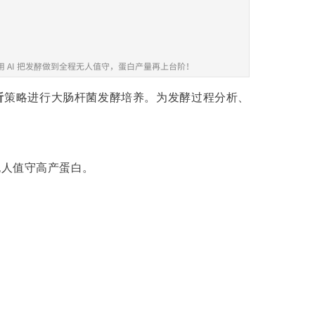
系统，用 AI 把发酵做到全程无人值守，蛋白产量再上台阶！
析
策略进行大肠杆菌发酵培养。为发酵过程分析、
无人值守高产蛋白。