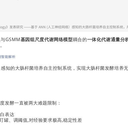
robiology》发表研究 ——基于 ANN (人工神经网络）感知的大肠杆菌培养自主控制
型
与GSMM
基因组尺度代谢网络模型
耦合的
一体化代谢通量分
径。
量智能解析
）感知的大肠杆菌培养自主控制系统，实现大肠杆菌发酵培养
密度发酵一直被两大难题限制：
蛋白表达
工盯罐、调阈值,对经验要求极高,稳定性差