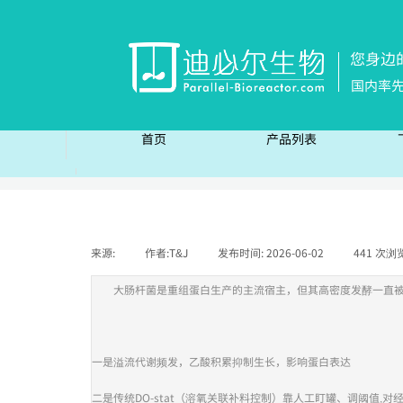
您身边
国内率
首页
产品列表
首页
产品列表
来源:
|
作者:
T&J
|
发布时间:
2026-06-02
|
441
次浏
大肠杆菌是重组蛋白生产的主流宿主，但其高密度发酵一直
一是溢流代谢频发，乙酸积累抑制生长，影响蛋白表达
二是传统DO-stat（溶氧关联补料控制）靠人工盯罐、调阈值,对