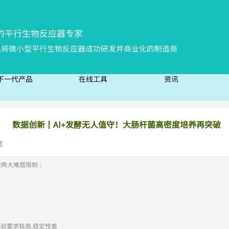
的平行生物反
应器专家
先将微小型平行生物反应器成功研发并商业化的制造商
下一代产品
在线工具
资讯
下一代产品
在线工具
资讯
数据创新丨AI+发酵无人值守！大肠杆菌高密度培养再突破
览
|
被两大难题限制：
经验要求极高,稳定性差