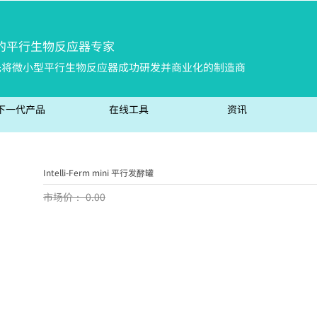
的平行生物反
应器专家
先将微小型平行生物反应器成功研发并商业化的制造商
下一代产品
在线工具
资讯
Intelli-Ferm mini 平行发酵罐
市场价：
0.00