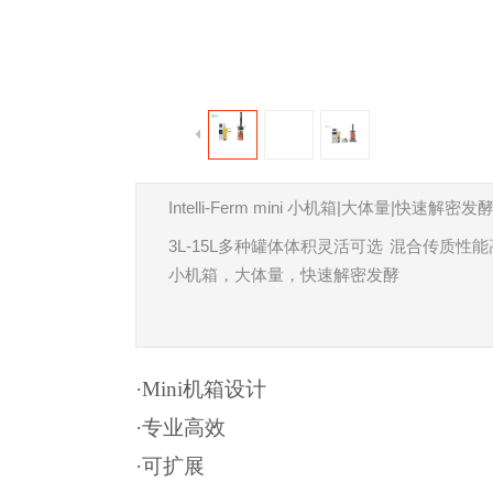
Intelli-Ferm mini
|
|
小机箱
大体量
快速解密发
3L-15L
多种罐体体积灵活可选
混合传质性能
小机箱，大体量，快速解密发酵
·Mini
机箱设计
·专业高效
·可扩展