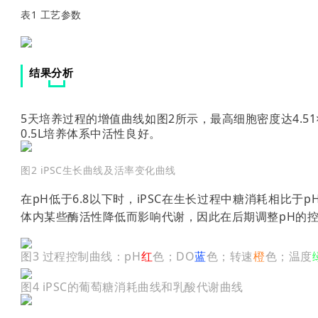
表1 工艺参数
结果分析
5天培养过程的增值曲线如图2所示，最高细胞密度达4.51×
0.5L培养体系中活性良好。
图2 iPSC生长曲线及活率变化曲线
在pH低于6.8以下时，iPSC在生长过程中糖消耗相比于p
体内某些酶活性降低而影响代谢，因此在后期调整pH的控制
图3 过程控制曲线：pH
红
色；DO
蓝
色；转速
橙
色；温度
图4 iPSC的葡萄糖消耗曲线和乳酸代谢曲线