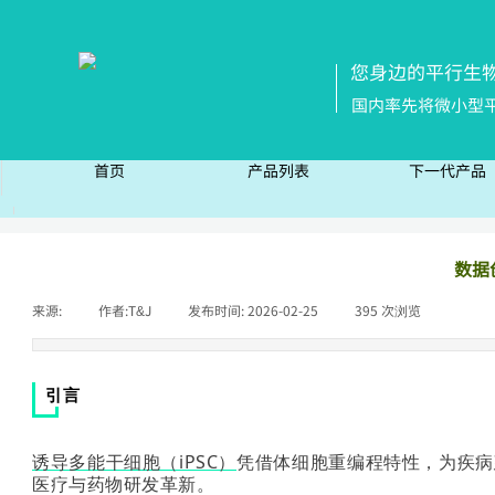
您身边的平行生
国内率先将微小型
首页
产品列表
下一代产品
首页
产品列表
下一代产
数据
来源:
|
作者:
T&J
|
发布时间:
2026-02-25
|
395
次浏览
|
引言
诱导多能干细胞（iPSC）
凭借体细胞重编程特性，为疾病
医疗与药物研发革新。